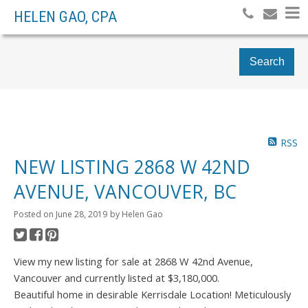
HELEN GAO, CPA
Search
RSS
NEW LISTING 2868 W 42ND
AVENUE, VANCOUVER, BC
Posted on
June 28, 2019
by
Helen Gao
View my new listing for sale at 2868 W 42nd Avenue,
Vancouver and currently listed at $3,180,000.
Beautiful home in desirable Kerrisdale Location! Meticulously