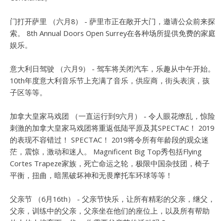
门打开萨里 （六月8） - 萨里市正在敞开大门，邀请公众前来探
索。 8th Annual Doors Open Surrey在各种场所提供免费的家庭
娱乐。
意大利日驾驶 （六月9） - 驾车将关闭汽车，乐趣从中午开始。
10th年度意大利音乐节上充满了音乐，供应商，街头表演，孩
子区等等。
加拿大皇家马戏团 （一直运行到9六月） - 令人眼花缭乱，惊险
刺激的加拿大皇家马戏团将重返低陆平原及其SPECTAC！ 2019
的表现不容错过！ SPECTAC！ 2019将令所有年龄段的观众迷
茫，震惊，激动和迷人。 Magnificent Big Top秀包括Flying
Cortes Trapeze家族，死亡命运之轮，极限中国杂技团，椅子
平衡，扭曲，暗黑破坏神和无畏摩托车环球等等！
父亲节 （6月16th） - 父亲节快乐，让所有精彩的父亲，继父，
父亲，训练中的父亲，父亲坐在他们的座位上，以及所有帮助