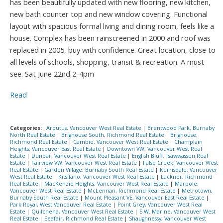
has been beautifully updated with new flooring, new kitchen,
new bath counter top and new window covering. Functional
layout with spacious formal living and dining room, feels like a
house. Complex has been rainscreened in 2000 and roof was
replaced in 2005, buy with confidence. Great location, close to
all levels of schools, shopping, transit & recreation. A must
see. Sat June 22nd 2-4pm
Read
Categories:
Arbutus, Vancouver West Real Estate
|
Brentwood Park, Burnaby
North Real Estate
|
Brighouse South, Richmond Real Estate
|
Brighouse,
Richmond Real Estate
|
Cambie, Vancouver West Real Estate
|
Champlain
Heights, Vancouver East Real Estate
|
Downtown VW, Vancouver West Real
Estate
|
Dunbar, Vancouver West Real Estate
|
English Bluff, Tsawwassen Real
Estate
|
Fairview VW, Vancouver West Real Estate
|
False Creek, Vancouver West
Real Estate
|
Garden Village, Burnaby South Real Estate
|
Kerrisdale, Vancouver
West Real Estate
|
Kitsilano, Vancouver West Real Estate
|
Lackner, Richmond
Real Estate
|
MacKenzie Heights, Vancouver West Real Estate
|
Marpole,
Vancouver West Real Estate
|
McLennan, Richmond Real Estate
|
Metrotown,
Burnaby South Real Estate
|
Mount Pleasant VE, Vancouver East Real Estate
|
Park Royal, West Vancouver Real Estate
|
Point Grey, Vancouver West Real
Estate
|
Quilchena, Vancouver West Real Estate
|
S.W. Marine, Vancouver West
Real Estate
|
Seafair, Richmond Real Estate
|
Shaughnessy, Vancouver West