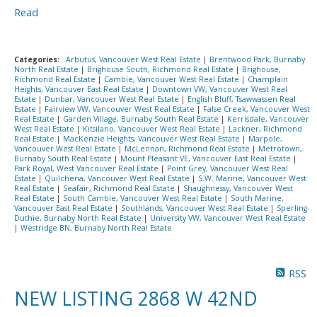
Read
Categories:
Arbutus, Vancouver West Real Estate
|
Brentwood Park, Burnaby
North Real Estate
|
Brighouse South, Richmond Real Estate
|
Brighouse,
Richmond Real Estate
|
Cambie, Vancouver West Real Estate
|
Champlain
Heights, Vancouver East Real Estate
|
Downtown VW, Vancouver West Real
Estate
|
Dunbar, Vancouver West Real Estate
|
English Bluff, Tsawwassen Real
Estate
|
Fairview VW, Vancouver West Real Estate
|
False Creek, Vancouver West
Real Estate
|
Garden Village, Burnaby South Real Estate
|
Kerrisdale, Vancouver
West Real Estate
|
Kitsilano, Vancouver West Real Estate
|
Lackner, Richmond
Real Estate
|
MacKenzie Heights, Vancouver West Real Estate
|
Marpole,
Vancouver West Real Estate
|
McLennan, Richmond Real Estate
|
Metrotown,
Burnaby South Real Estate
|
Mount Pleasant VE, Vancouver East Real Estate
|
Park Royal, West Vancouver Real Estate
|
Point Grey, Vancouver West Real
Estate
|
Quilchena, Vancouver West Real Estate
|
S.W. Marine, Vancouver West
Real Estate
|
Seafair, Richmond Real Estate
|
Shaughnessy, Vancouver West
Real Estate
|
South Cambie, Vancouver West Real Estate
|
South Marine,
Vancouver East Real Estate
|
Southlands, Vancouver West Real Estate
|
Sperling-
Duthie, Burnaby North Real Estate
|
University VW, Vancouver West Real Estate
|
Westridge BN, Burnaby North Real Estate
RSS
NEW LISTING 2868 W 42ND