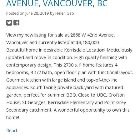
AVENUE, VANCOUVER, BC
Posted on
June 28, 2019
by
Helen Gao
View my new listing for sale at 2868 W 42nd Avenue,
Vancouver and currently listed at $3,180,000.
Beautiful home in desirable Kerrisdale Location! Meticulously
updated and move-in condition. High quality finishing with
contemporary design. This 2700 s. f. home features 4
bedrooms, 4 1/2 bath, open floor plan with functional layout.
Gourmet kitchen with large island and top-of-the-line
appliances. South facing private back yard with matured
garden, perfect for summer BBQ. Close to UBC, Crofton
House, St Georges. Kerrisdale Elementary and Point Grey
Secondary catchment. A wonderful opportunity to own this
home!
Read