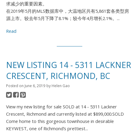
求减少的重要因素。
在2019年5月的MLS数据库中，大温地区共有5,861套各类型房
源上市。较去年5月下降了8.1%；较今年4月增长2.1%。...
Read
NEW LISTING 14 - 5311 LACKNER
CRESCENT, RICHMOND, BC
Posted on
June 6, 2019
by
Helen Gao
View my new listing for sale SOLD at 14 - 5311 Lackner
Crescent, Richmond and currently listed at $899,000.SOLD
Come home to this gorgeous townhouse in desirable
KEYWEST, one of Richmond’s prettiest...