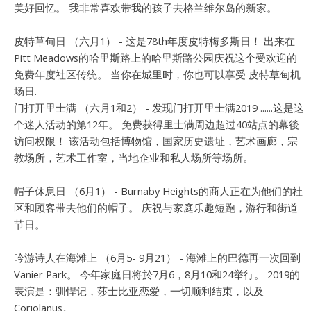
美好回忆。 我非常喜欢带我的孩子去格兰维尔岛的新家。
皮特草甸日 （六月1） - 这是78th年度皮特梅多斯日！ 出来在
Pitt Meadows的哈里斯路上的哈里斯路公园庆祝这个受欢迎的
免费年度社区传统。 当你在城里时，你也可以享受 皮特草甸机
场日.
门打开里士满 （六月1和2） - 发现门打开里士满2019 ......这是这
个迷人活动的第12年。 免费获得里士满周边超过40站点的幕後
访问权限！ 该活动包括博物馆，国家历史遗址，艺术画廊，宗
教场所，艺术工作室，当地企业和私人场所等场所。
帽子休息日 （6月1） - Burnaby Heights的商人正在为他们的社
区和顾客带去他们的帽子。 庆祝与家庭乐趣短跑，游行和街道
节日。
吟游诗人在海滩上 （6月5- 9月21） - 海滩上的巴德再一次回到
Vanier Park。 今年家庭日将於7月6，8月10和24举行。 2019的
表演是：驯悍记，莎士比亚恋爱，一切顺利结束，以及
Coriolanus。