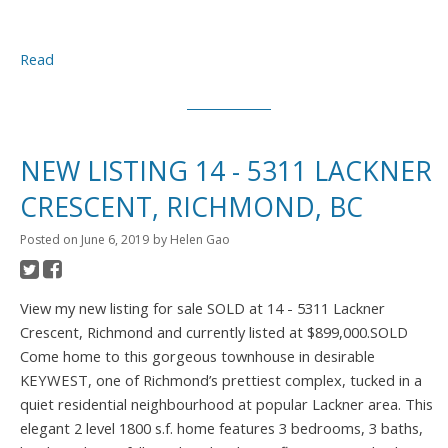
Read
NEW LISTING 14 - 5311 LACKNER
CRESCENT, RICHMOND, BC
Posted on
June 6, 2019
by
Helen Gao
View my new listing for sale SOLD at 14 - 5311 Lackner
Crescent, Richmond and currently listed at $899,000.SOLD
Come home to this gorgeous townhouse in desirable
KEYWEST, one of Richmond’s prettiest complex, tucked in a
quiet residential neighbourhood at popular Lackner area. This
elegant 2 level 1800 s.f. home features 3 bedrooms, 3 baths,